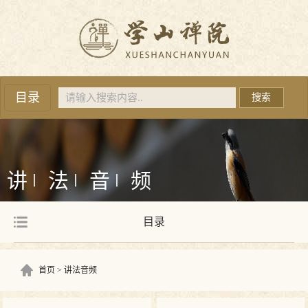
目录
搜索
讲
法
音
频
丨
丨
丨
目录
首页
讲法音频