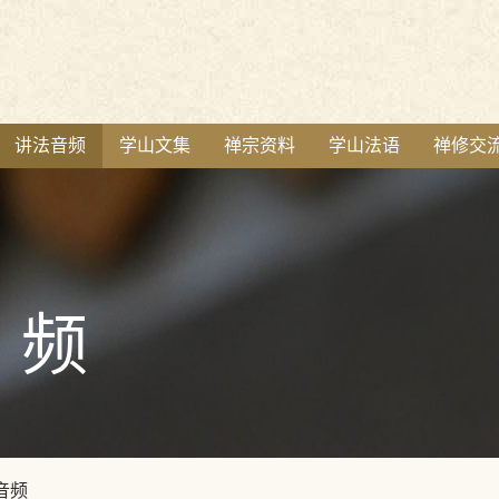
讲法音频
学山文集
禅宗资料
学山法语
禅修交
频
音频