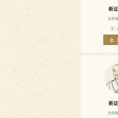
最上乘论
经
新证
德山宣鉴禅
文件格
师法语
楞伽经
六祖坛经心
无心论
法
涅槃经
佛说决定毗
尼经偈颂
悟道因缘
楞伽经真言
庞蕴居士法
新证
寒山诗
语
文件格