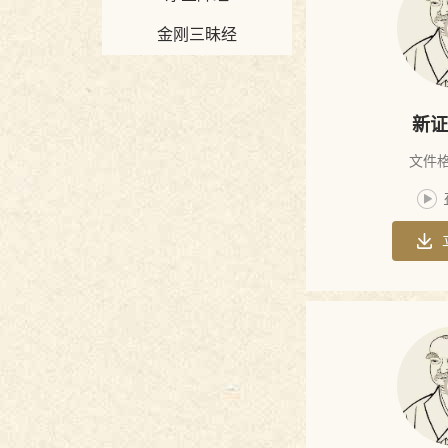
金刚三昧经
波罗密经
绝观论
心铭
新证
信心铭
文件格
悟性论
破相论
坛经中的重
南泉普愿禅
要开示
药山禅师法
师法语
宛陵录
语
入法界体性