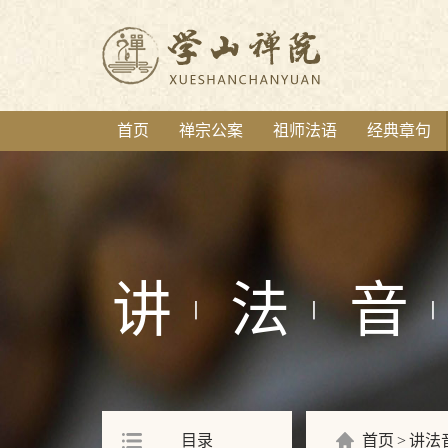
首页
禅宗公案
祖师法语
经典章句
讲
法
音
丨
丨
丨
目录
首页
讲法