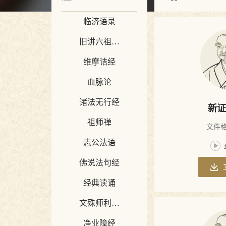
临济语录
旧讲六祖坛
维摩诘经
经
血脉论
诸法无行经
新证
祖师禅
文件格
志公法语
佛说法句经
经典读诵
文殊师利所
说摩诃般若
净业障经