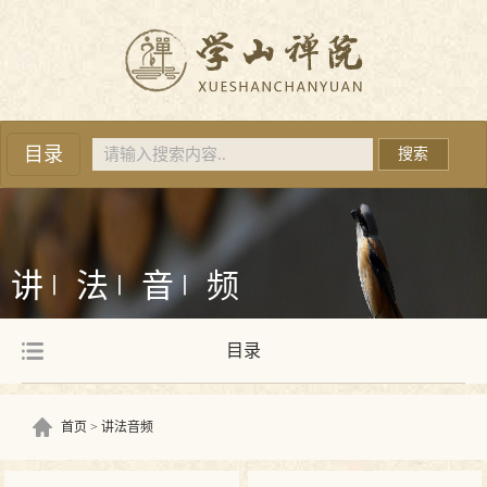
目录
搜索
讲
法
音
频
丨
丨
丨
目录
首页
讲法音频