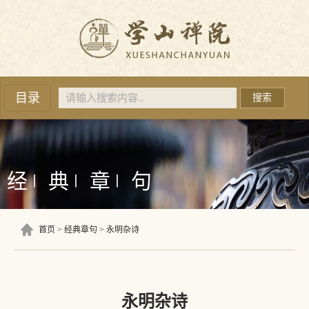
目录
搜索
经
典
章
句
丨
丨
丨
首页
经典章句
永明杂诗
永明杂诗