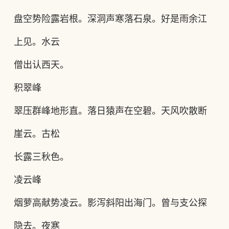
盘空势险露岩根。深洞声寒落石泉。好是雨余江
上见。水云
僧出认西天。
积翠峰
翠压群峰地形直。落日猿声在空碧。天风吹散断
崖云。古松
长露三秋色。
凌云峰
烟萝高献势凌云。影泻斜阳出海门。曾与支公探
隐去。夜寒