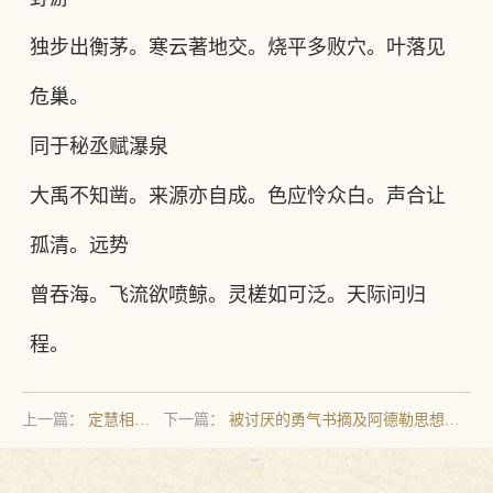
独步出衡茅。寒云著地交。烧平多败穴。叶落见
危巢。
同于秘丞赋瀑泉
大禹不知凿。来源亦自成。色应怜众白。声合让
孤清。远势
曾吞海。飞流欲喷鲸。灵槎如可泛。天际问归
程。
上一篇：
定慧相资
下一篇：
被讨厌的勇气书摘及阿德勒思想简
歌
介