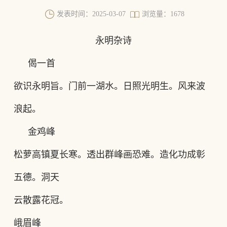
发表时间：2025-03-07
浏览量：1678
永明杂诗
偈一首
欲识永明旨。门前一湖水。日照光明生。风来波
浪起。
金鸡峰
松萝高镇夏长寒。透出群峰画恐难。造化功成彰
五德。洞天
云散露花冠。
峨眉峰