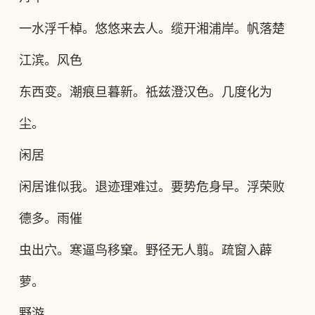
一水浮千棹。悠悠来去人。缆开湘浦岸。帆落楚
江滨。风色
东西变。潮痕旦暮新。祗兹澄汉色。几度化为
尘。
闲居
闲居谁似我。退迹理难过。要势危身早。浮荣败
德多。雨催
虫出穴。寒逼鸟移窠。野径无人翦。疏窗入薜
萝。
野游