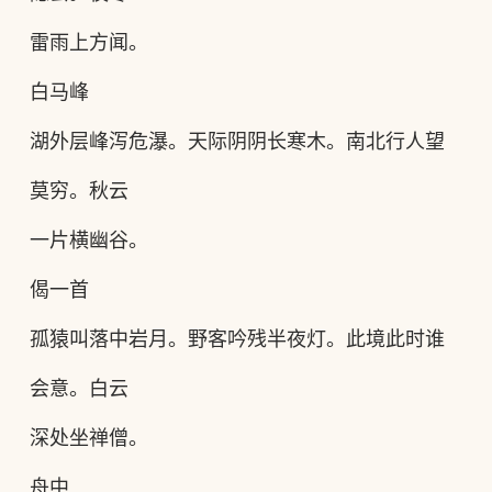
雷雨上方闻。
白马峰
湖外层峰泻危瀑。天际阴阴长寒木。南北行人望
莫穷。秋云
一片横幽谷。
偈一首
孤猿叫落中岩月。野客吟残半夜灯。此境此时谁
会意。白云
深处坐禅僧。
舟中