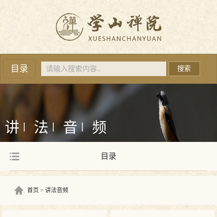
目录
搜索
讲
法
音
频
丨
丨
丨
目录
首页
讲法音频