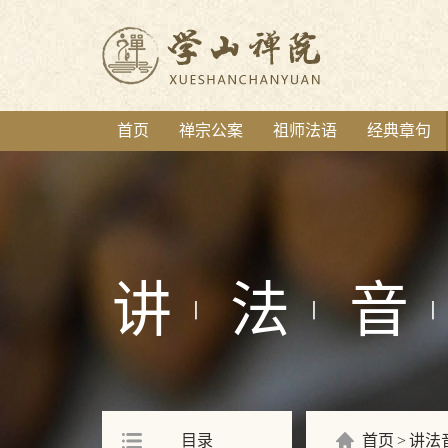
首页
禅宗公案
祖师法语
经典章句
讲
法
音
丨
丨
丨
目录
首页
讲法