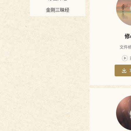
金刚三昧经
波罗密经
绝观论
心铭
修
信心铭
文件格
悟性论
破相论
坛经中的重
南泉普愿禅
要开示
药山禅师法
师法语
宛陵录
语
入法界体性