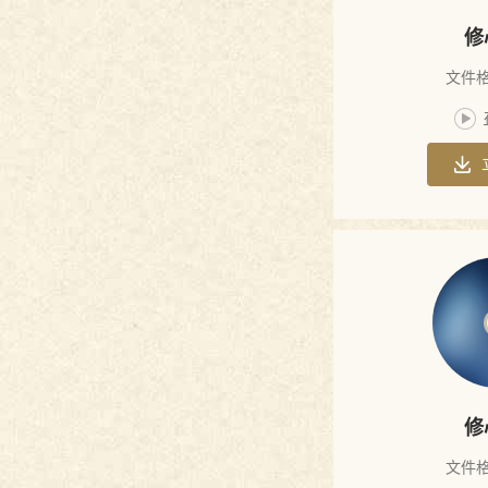
最上乘论
经
修
德山宣鉴禅
文件格
师法语
楞伽经
六祖坛经心
无心论
法
涅槃经
佛说决定毗
尼经偈颂
悟道因缘
楞伽经真言
庞蕴居士法
修
寒山诗
语
文件格