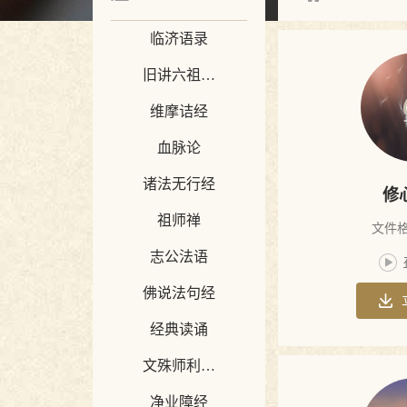
临济语录
旧讲六祖坛
维摩诘经
经
血脉论
诸法无行经
修
祖师禅
文件格
志公法语
佛说法句经
经典读诵
文殊师利所
说摩诃般若
净业障经