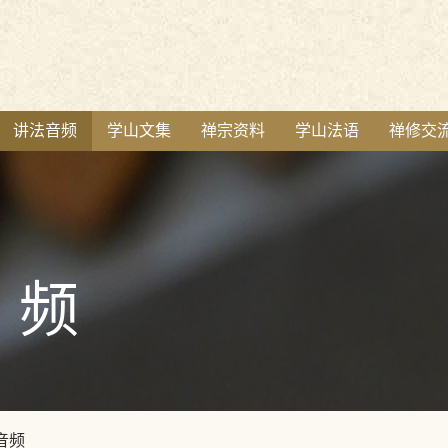
讲法音频
学山文集
禅宗资料
学山法语
禅修交
频
音频